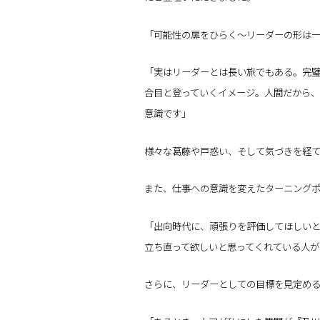
「可能性の扉をひらく～リーダーの形は
「実はリーダーとは長い旅でもある。完璧
合目と登っていくイメージ。人間だから、
意識です」
様々な葛藤や戸惑い、そして気づきを経
また、仕事への意識を変えたターニング
「出向時代に、頑張りを評価してほしいと
立ち直って欲しいと思ってくれている人が
さらに、リーダーとしての目標を見定め