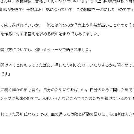
川さんは、課長試験に合格して何がやりたいの？』。その上司の質問は私の目
組織が好きで、十数年お世話になっていて、この組織を一流にしたいのです
って成し遂げればいいか。一流とは何なのか？売上や利益が高いことなのか？
織を作るに対する答えを求める旅の始まりでもありました」
の開け方についても、強いメッセージで語られました。
開けようとおもってじたばた、押したり引いたり叩いたりするから開くので
のです」
次に続く誰かの扉も開く。自分のためにやればいい。自分のために開けた扉で
シップは永遠の旅です。私もいろんなところでまだまだ旅を続けているので
れてきた及川氏ならではの、血の通った体験と経験の語りに、参加者は大き