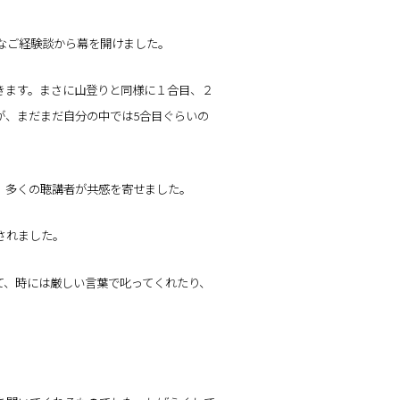
なご経験談から幕を開けました。
きます。まさに山登りと同様に１合目、２
が、まだまだ自分の中では5合目ぐらいの
、多くの聴講者が共感を寄せました。
されました。
て、時には厳しい言葉で叱ってくれたり、