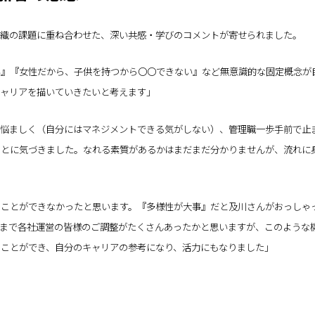
組織の課題に重ね合わせた、深い共感・学びのコメントが寄せられました。
い』『女性だから、子供を持つから〇〇できない』など無意識的な固定概念が
キャリアを描いていきたいと考えます」
か悩ましく（自分にはマネジメントできる気がしない）、管理職一歩手前で止
ことに気づきました。なれる素質があるかはまだまだ分かりませんが、流れに
」
くことができなかったと思います。『多様性が大事』だと及川さんがおっしゃ
催まで各社運営の皆様のご調整がたくさんあったかと思いますが、このような
ことができ、自分のキャリアの参考になり、活力にもなりました」