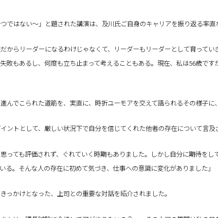
一つではない～」と題された講演は、及川氏ご自身のキャリアを振り返る率直
だからリーダーになるわけじゃなくて、リーダーもリーダーとして育ってい
失敗もあるし、何度も立ち止まって考えることもある。現在、私は56歳です
て進んでこられた道筋を、実直に、時折ユーモアを交えて語られるその様子に
ポイントとして、厳しい状況下で自分を信じてくれた他者の存在について言及
思っても評価されず、ぐれていく時期もありました。しかし自分に期待をし
いる。そんな人の存在に初めて気づき、仕事への意識に変化がありました」
るきっかけとなった、上司との重要な対話を紹介されました。